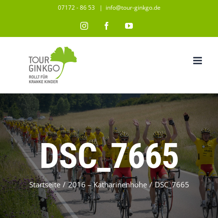
Zum
07172 - 86 53
|
info@tour-ginkgo.de
Inhalt
Instagram
Facebook
YouTube
springen
DSC_7665
Startseite
/
2016 – Katharinenhöhe
/
DSC_7665