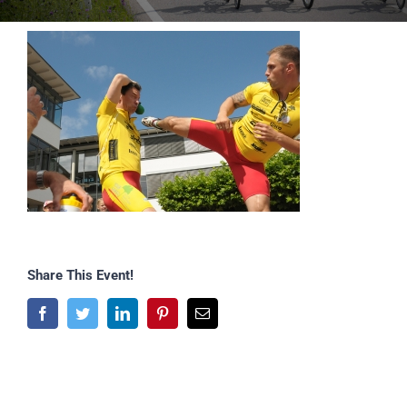
Share This Event!
Facebook
Twitter
LinkedIn
Pinterest
E-
Mail