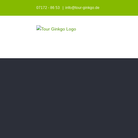
Zum
07172 - 86 53
|
info@tour-ginkgo.de
Inhalt
springen