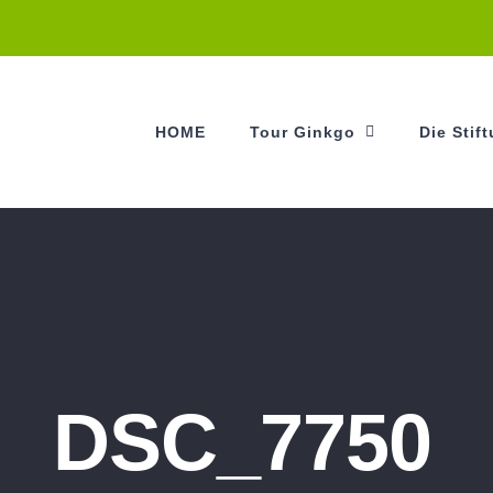
HOME
Tour Ginkgo
Die Stif
DSC_7750