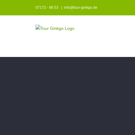
Zum
07172 - 86 53
|
info@tour-ginkgo.de
Inhalt
springen