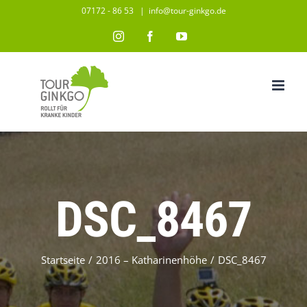
Zum
07172 - 86 53
|
info@tour-ginkgo.de
Inhalt
Instagram
Facebook
YouTube
springen
DSC_8467
Startseite
/
2016 – Katharinenhöhe
/
DSC_8467