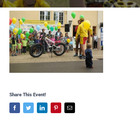
Share This Event!
Facebook
Twitter
LinkedIn
Pinterest
E-
Mail