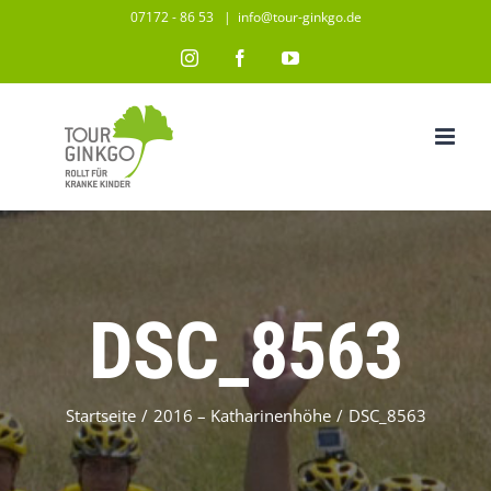
Zum
07172 - 86 53
|
info@tour-ginkgo.de
Inhalt
Instagram
Facebook
YouTube
springen
DSC_8563
Startseite
/
2016 – Katharinenhöhe
/
DSC_8563