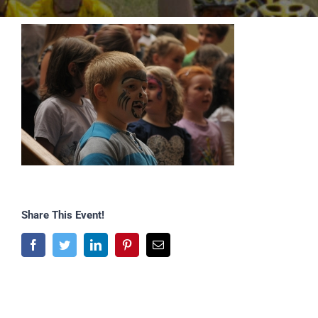
Share This Event!
Facebook
Twitter
LinkedIn
Pinterest
E-
Mail