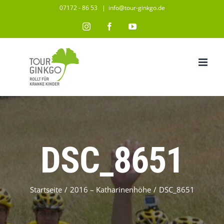
Zum
07172 - 86 53
|
info@tour-ginkgo.de
Inhalt
Instagram
Facebook
YouTube
springen
DSC_8651
Startseite
/
2016 – Katharinenhöhe
/
DSC_8651