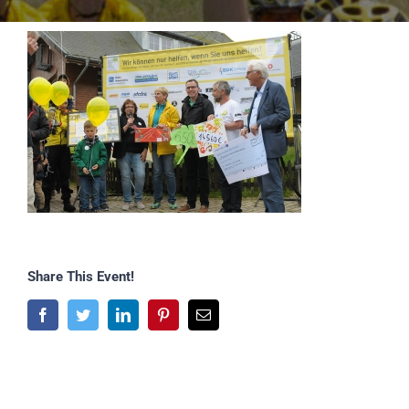
Share This Event!
Facebook
Twitter
LinkedIn
Pinterest
E-
Mail