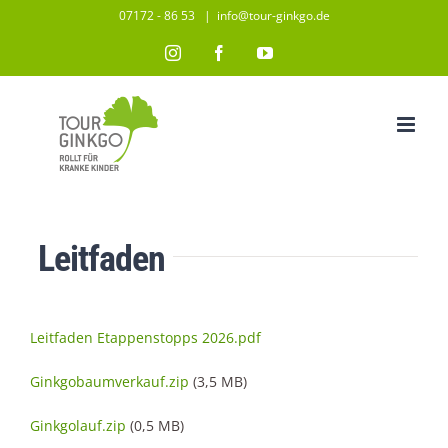
Zum
07172 - 86 53
|
info@tour-ginkgo.de
Inhalt
Instagram
Facebook
YouTube
springen
Leitfaden
Leitfaden Etappenstopps 2026.pdf
Ginkgobaumverkauf.zip
(3,5 MB)
Ginkgolauf.zip
(0,5 MB)