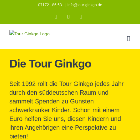
Zum
07172 - 86 53
|
info@tour-ginkgo.de
Inhalt
Instagram
Facebook
YouTube
springen
Die Tour Ginkgo
Seit 1992 rollt die Tour Ginkgo jedes Jahr
durch den süddeutschen Raum und
sammelt Spenden zu Gunsten
schwerkranker Kinder. Schon mit einem
Euro helfen Sie uns, diesen Kindern und
ihren Angehörigen eine Perspektive zu
bieten!