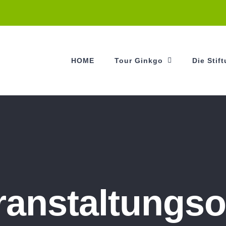
HOME
Tour Ginkgo
Die Stif
ranstaltungso