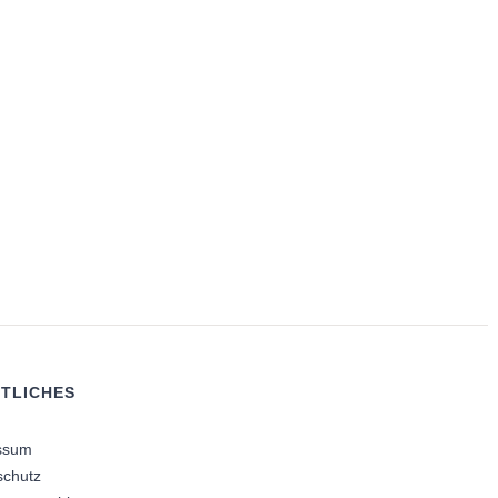
TLICHES
ssum
schutz