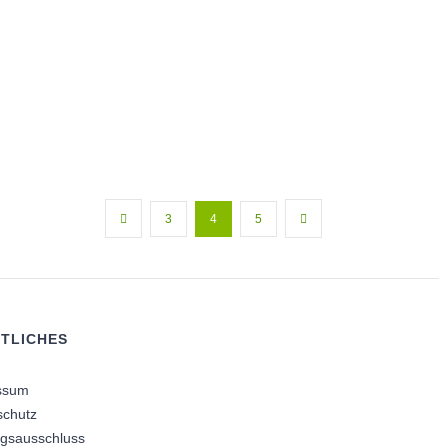
3
4
5
TLICHES
ssum
schutz
ngsausschluss