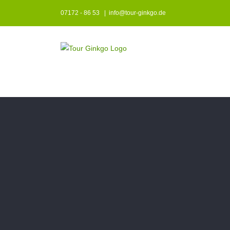
Zum
07172 - 86 53
|
info@tour-ginkgo.de
Inhalt
springen